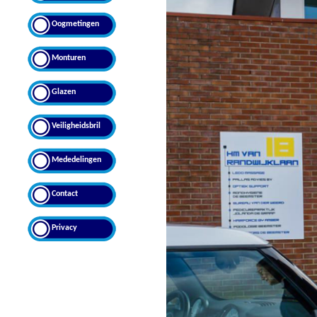
Oogmetingen
Monturen
Glazen
Veiligheidsbril
Mededelingen
Contact
Privacy